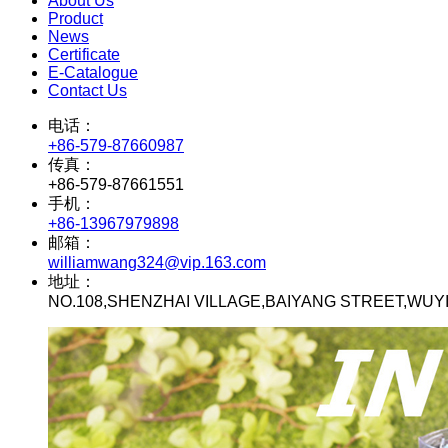
About Us
Product
News
Certificate
E-Catalogue
Contact Us
电话：
+86-579-87660987
传真：
+86-579-87661551
手机：
+86-13967979898
邮箱：
williamwang324@vip.163.com
地址：
NO.108,SHENZHAI VILLAGE,BAIYANG STREET,WUY