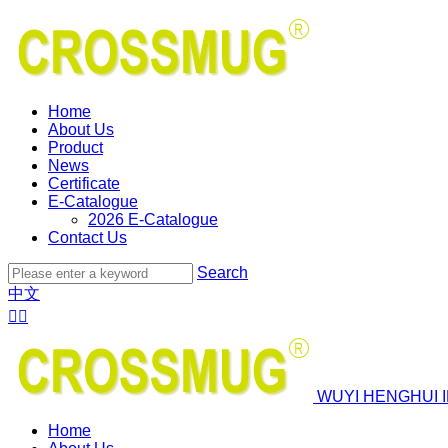
Home
About Us
Product
News
Certificate
E-Catalogue
2026 E-Catalogue
Contact Us
Search
中文


WUYI HENGHUI 
Home